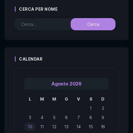
CERCA PER NOME
CALENDAR
Agosto 2026
L
M
M
G
V
S
D
1
2
3
4
5
6
7
8
9
10
11
12
13
14
15
16