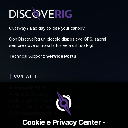
Cutaway? Bad day to lose your canopy.
Con DiscoveRig un piccolo dispositivo GPS, saprai
sempre dove si trova la tua vela o il tuo Rig!
Techincal Support:
Service Portal
CONTATTI
DiscoveRig SRLS
P.iva: 05040800236
Sede Legale: Via Gabbiola 2
37057 – San Giovanni Lupatoto (VR)
Email:
info@discoverig.it
Cookie e Privacy Center -