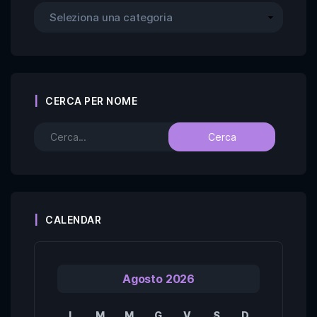
CERCA PER NOME
CALENDAR
Agosto 2026
L
M
M
G
V
S
D