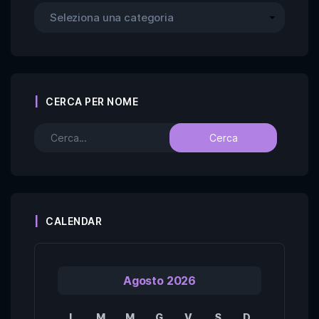
CERCA PER NOME
CALENDAR
Agosto 2026
L
M
M
G
V
S
D