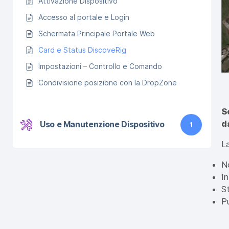
Attivazione Dispositivo
Accesso al portale e Login
Schermata Principale Portale Web
Card e Status DiscoveRig
Impostazioni – Controllo e Comando
Condivisione posizione con la DropZone
S
d
Uso e Manutenzione Dispositivo
1
La
N
I
S
P