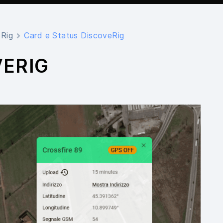
eRig
Card e Status DiscoveRig
VERIG