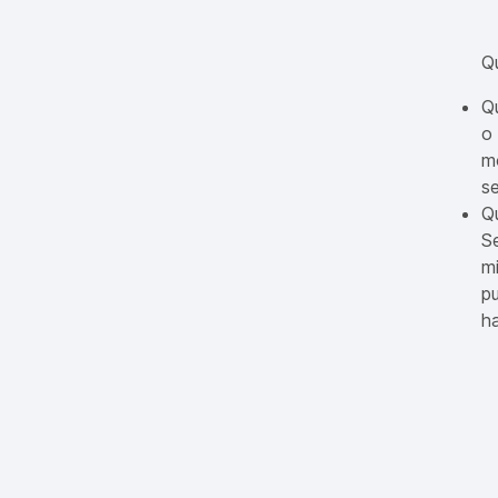
Qu
Qu
o 
m
se
Qu
Se
mi
p
h