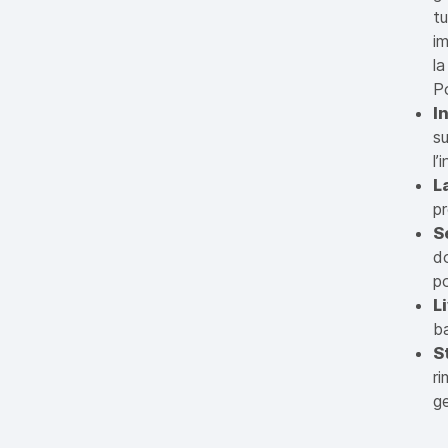
t
i
la
Po
I
su
l’
L
pr
S
do
p
L
ba
S
ri
g