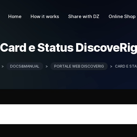
Home
How it works
Share with DZ
Online Shop
Card e Status DiscoveRi
>
DOCS&MANUAL
>
PORTALE WEB DISCOVERIG
>
CARD E ST