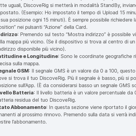
utte uguali, DiscoveRig si metterà in modalità StandBy, invia
mpostato. (Esempio: Ho impostato il tempo di Upload 15 minut
 sua posizione ogni 15 minuti). È sempre possibile richiedere
sition” nei pulsanti “Azione” della Card.
ndirizzo
: Premendo sul testo “Mostra indirizzo” è possibile vi
lla mappa più vicino. (Se il dispositivo si trova al centro d
indirizzo disponibile più vicino).
atitudine e Longitudine
: Sono le coordinate geografiche r
ecisa sulla mappa.
egnale GSM
: Il segnale GMS è un valore da 0 a 100, questo va
ve si trova il tuo DiscoveRig. Più il segnale è basso, più si 
osizione sull’App. (È da considerarsi basso un segnale GMS s
ivello Batteria
: Il livello batteria è un valore percentuale da 
tteria residua del tuo DiscoveRig.
tato Abbonamento
: In questa sezione viene riportato il gi
manenti al prossimo rinnovo. Premendo sulla data si verrà indi
estire l’abbonamento.