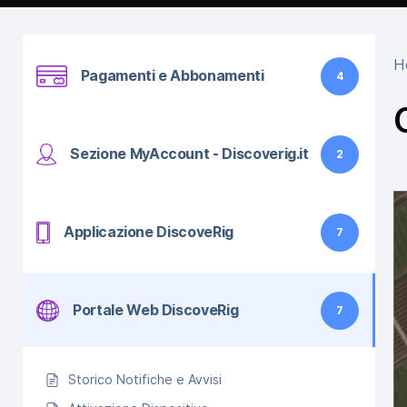
H
Pagamenti e Abbonamenti
4
Sezione MyAccount - Discoverig.it
2
Applicazione DiscoveRig
7
Portale Web DiscoveRig
7
Storico Notifiche e Avvisi