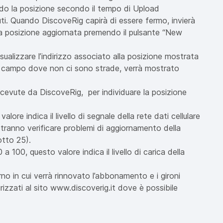
ndo la posizione secondo il tempo di Upload
i. Quando DiscoveRig capirà di essere fermo, invierà
 la posizione aggiornata premendo il pulsante “New
sualizzare l’indirizzo associato alla posizione mostrata
i un campo dove non ci sono strade, verrà mostrato
icevute da DiscoveRig, per individuare la posizione
lore indica il livello di segnale della rete dati cellulare
potranno verificare problemi di aggiornamento della
otto 25).
0 a 100, questo valore indica il livello di carica della
orno in cui verrà rinnovato l’abbonamento e i gironi
rizzati al sito www.discoverig.it dove è possibile